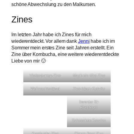
schöne Abwechslung zu den Malkursen.
Zines
Im letzten Jahr habe ich Zines für mich
wiederentdeckt. Vor allem dank
Jenni
habe ich im
Sommer mein erstes Zine seit Jahren erstellt. Ein
Zine über Kombucha, eine weitere wiederentdeckte
Liebe von mir 🙂
Visitenkarten-Zine
Mach ein Mini-Zine
Weihnachtsrätsel
Zine-Ideen Gebräu
Inventar für
Abenteuer
Schnecken Fanzine
Kombucha Zine
Ginger Beer Zine