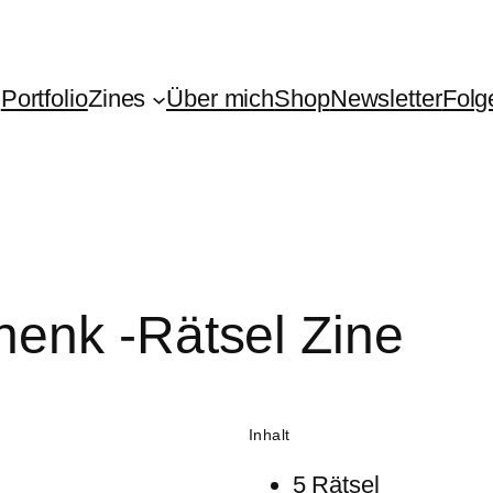
g
Portfolio
Zines
Über mich
Shop
Newsletter
Folg
enk -Rätsel Zine
Inhalt
5 Rätsel