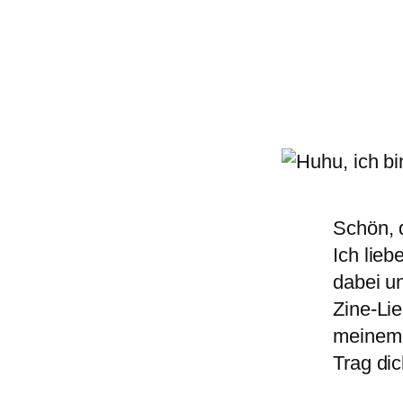
Schön, d
Ich lie
dabei un
Zine-Lie
meinem
Trag di