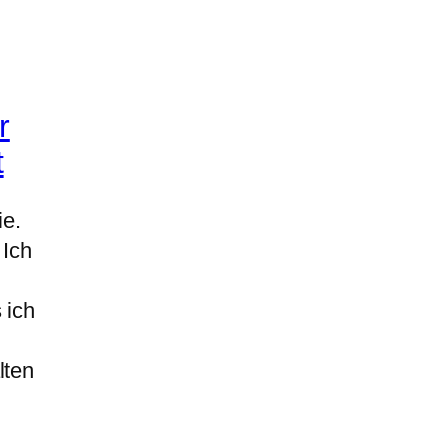
r
t
ie.
 Ich
 ich
lten