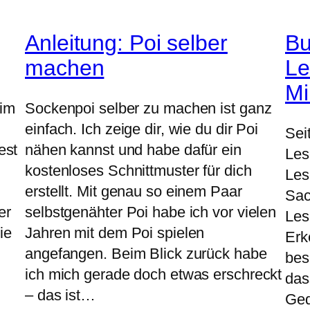
Anleitung: Poi selber
Bu
machen
Le
Mi
eim
Sockenpoi selber zu machen ist ganz
einfach. Ich zeige dir, wie du dir Poi
Sei
est
nähen kannst und habe dafür ein
Les
kostenloses Schnittmuster für dich
Les
erstellt. Mit genau so einem Paar
Sac
er
selbstgenähter Poi habe ich vor vielen
Les
ie
Jahren mit dem Poi spielen
Erk
angefangen. Beim Blick zurück habe
bes
ich mich gerade doch etwas erschreckt
das
– das ist…
Ged