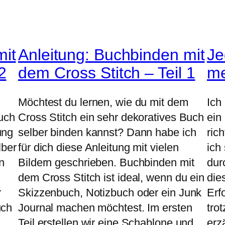
mit
Anleitung: Buchbinden mit
Je
2
dem Cross Stitch – Teil 1
me
Möchtest du lernen, wie du mit dem
Ich
Buch
Cross Stitch ein sehr dekoratives Buch
ein
ung
selber binden kannst? Dann habe ich
ric
lber
für dich diese Anleitung mit vielen
ich
n
Bildern geschrieben. Buchbinden mit
dur
dem Cross Stitch ist ideal, wenn du ein
die
r
Skizzenbuch, Notizbuch oder ein Junk
Erf
uch
Journal machen möchtest. Im ersten
tro
Teil erstellen wir eine Schablone und
erz