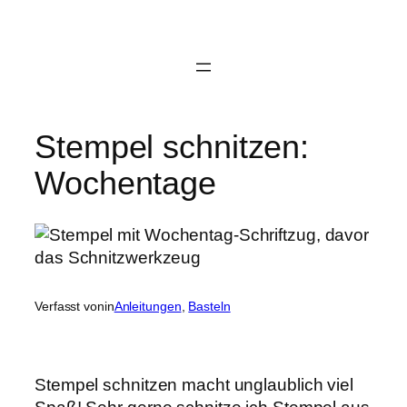
Zum
Inhalt
springen
Stempel schnitzen:
Wochentage
Verfasst von
in
Anleitungen
, 
Basteln
Stempel schnitzen macht unglaublich viel